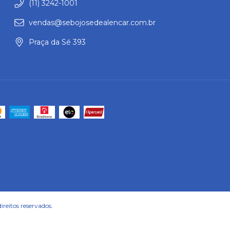
(11) 3242-1001
vendas@sebojosedealencar.com.br
Praça da Sé 393
reitos reservados.