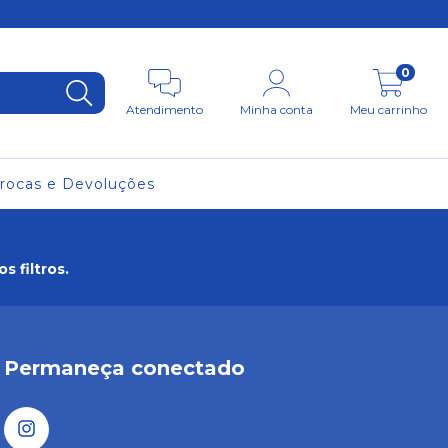
0
Atendimento
Minha conta
Meu carrinho
rocas e Devoluções
 filtros.
Permaneça conectado