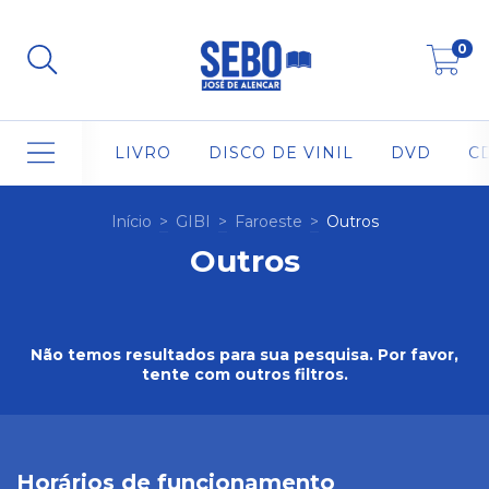
0
LIVRO
DISCO DE VINIL
DVD
C
Início
>
GIBI
>
Faroeste
>
Outros
Outros
Não temos resultados para sua pesquisa. Por favor,
tente com outros filtros.
Horários de funcionamento