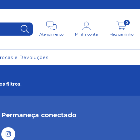
0
Atendimento
Minha conta
Meu carrinho
rocas e Devoluções
 filtros.
Permaneça conectado