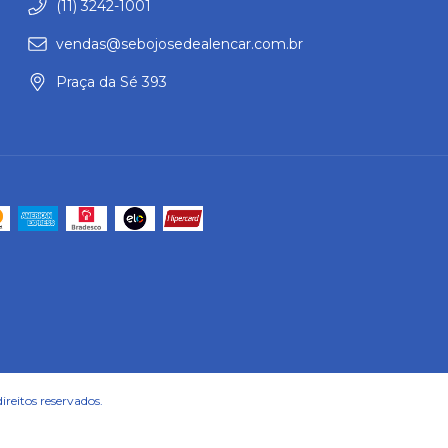
(11) 3242-1001
vendas@sebojosedealencar.com.br
Praça da Sé 393
reitos reservados.