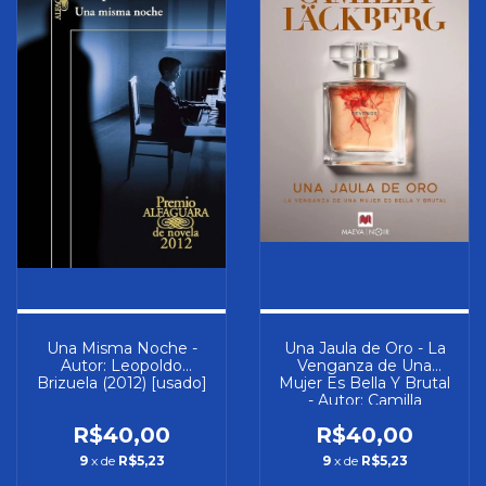
Una Misma Noche -
Una Jaula de Oro - La
Autor: Leopoldo
Venganza de Una
Brizuela (2012) [usado]
Mujer Es Bella Y Brutal
- Autor: Camilla
Lackberg (2019)
R$40,00
R$40,00
[usado]
9
x de
R$5,23
9
x de
R$5,23