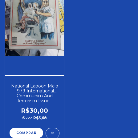
National Lapoon Maio
1979 International
Communim And
Terrorism Issue -
Autor: Varios (1979)
R$30,00
[usado]
6
x de
R$5,68