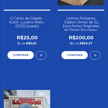
O Canto da Cidade -
Lettres Persanes.
Autor: Luciano Matos
Edition Ornée de 32
(2023) [usado]
Eaux-fortes Originales
de Pierre Rousseau.
En 2 Tomes. - Autor:
R$25,00
R$200,00
Montesquieu ;
Rousseau (1948)
5
x de
R$5,62
12
x de
R$20,27
[usado]