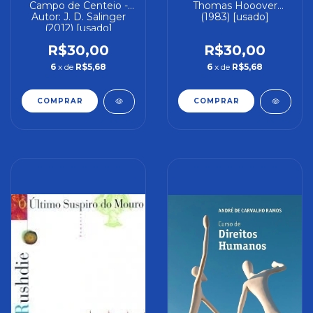
Campo de Centeio -
Thomas Hooover
Autor: J. D. Salinger
(1983) [usado]
(2012) [usado]
R$30,00
R$30,00
6
x de
R$5,68
6
x de
R$5,68