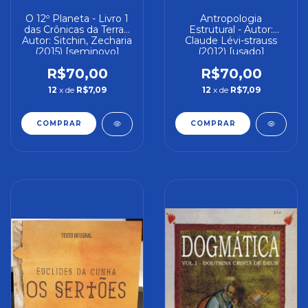
O 12º Planeta - Livro 1
Antropologia
das Crônicas da Terra -
Estrutural - Autor:
Autor: Sitchin, Zecharia
Claude Lévi-strauss
(2015) [seminovo]
(2012) [usado]
R$70,00
R$70,00
12
x de
R$7,09
12
x de
R$7,09