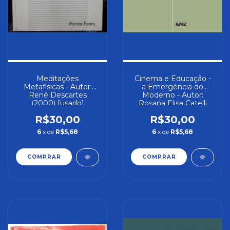
Meditações
Cinema e Educação -
Metafísicas - Autor:
a Emergência do
René Descartes
Moderno - Autor:
(2000) [usado]
Rosana Elisa Catelli
(2022) [usado]
R$30,00
R$30,00
6
x de
R$5,68
6
x de
R$5,68