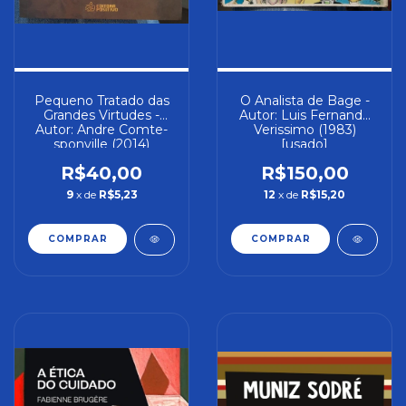
Pequeno Tratado das
O Analista de Bage -
Grandes Virtudes -
Autor: Luis Fernando
Autor: Andre Comte-
Verissimo (1983)
sponville (2014)
[usado]
[usado]
R$40,00
R$150,00
9
x de
R$5,23
12
x de
R$15,20