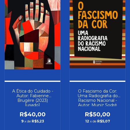
A Ética do Cuidado -
O Fascismo da Cor:
Autor: Fabienne
Uma Radiografia do
Brugère (2023)
Racismo Nacional -
[usado]
Autor: Muniz Sodré
(2023) [seminovo]
R$40,00
R$50,00
9
x de
R$5,23
12
x de
R$5,07