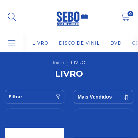
0
LIVRO
DISCO DE VINIL
DVD
C
Início
>
LIVRO
LIVRO
Filtrar