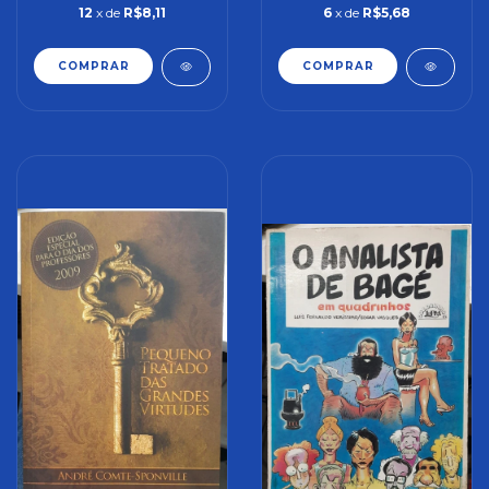
12
x de
R$8,11
6
x de
R$5,68