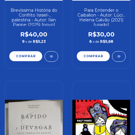
Brevíssima História do
Para Entender o
Conflito Israel-
Caibalion - Autor: Lúcia
palestina - Autor: Ilan
Helena Galvão (2021)
Pappe (2025) [novo]
[usado]
R$40,00
R$30,00
9
x de
R$5,23
6
x de
R$5,68