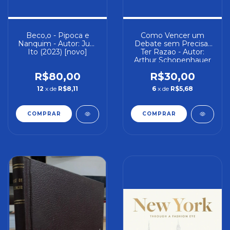
Beco,o - Pipoca e
Como Vencer um
Nanquim - Autor: Junji
Debate sem Precisar
Ito (2023) [novo]
Ter Razao - Autor:
Arthur Schopenhauer
[usado]
R$80,00
R$30,00
12
x de
R$8,11
6
x de
R$5,68