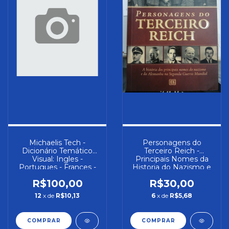
Michaelis Tech -
Personagens do
Dicionário Temático
Terceiro Reich -
Visual: Ingles -
Principais Nomes da
Portugues - Frances -
Historia do Nazismo e
Espanhol - Autor:
da Alemanha na
R$100,00
R$30,00
Jean-claude Corbeil e
Segunda Guerra
Outro (1997) [usado]
Mundial - Autor:
12
x de
R$10,13
6
x de
R$5,68
Rodrigo Trespach
(2020) [usado]