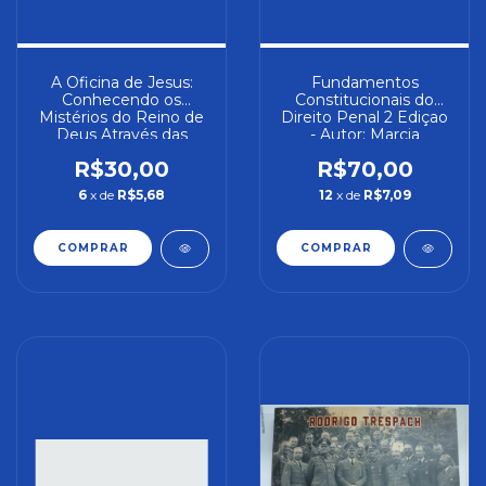
A Oficina de Jesus:
Fundamentos
Conhecendo os
Constitucionais do
Mistérios do Reino de
Direito Penal 2 Ediçao
Deus Através das
- Autor: Marcia
Parábolas de um
Dometila Lima de
R$30,00
R$70,00
Carpinteiro - Autor:
Carvalho (2016) [novo]
Neolan Rocha (2022)
6
x de
R$5,68
12
x de
R$7,09
[novo]