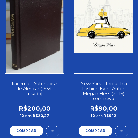
Iracema - Autor: Jose
New York - Through a
de Alencar (1954)
Fashion Eye - Autor:
[usado]
Megan Hess (2016)
[seminovo]
R$200,00
R$90,00
12
x de
R$20,27
12
x de
R$9,12