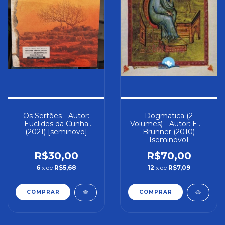
Os Sertões - Autor:
Dogmatica (2
Euclides da Cunha
Volumes) - Autor: Emil
(2021) [seminovo]
Brunner (2010)
[seminovo]
R$30,00
R$70,00
6
x de
R$5,68
12
x de
R$7,09