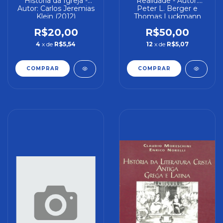
História da Igreja -
Realidade - Autor:
Autor: Carlos Jeremias
Peter L. Berger e
Klein (2012)
Thomas Luckmann
[seminovo]
(2008) [usado]
R$20,00
R$50,00
4
x de
R$5,54
12
x de
R$5,07