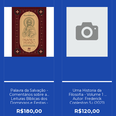
Palavra da Salvação -
Uma Historia da
Comentários sobre as
Filosofia - Volume 1 -
Leituras Bíblicas dos
Autor: Frederick
Domingos e Festas -
Copleston S.j (2021)
Autor: Raniero
[usado]
R$180,00
R$120,00
Cantalamessa (2025)
[seminovo]