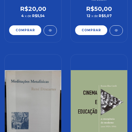
R$20,00
R$50,00
4
x de
R$5,54
12
x de
R$5,07