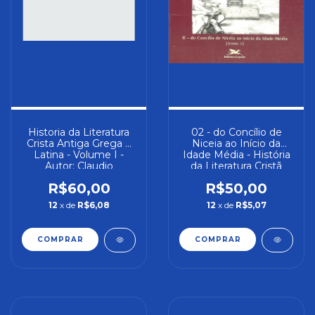
Historia da Literatura
02 - do Concílio de
Crista Antiga Grega e
Niceia ao Início da
Latina - Volume I -
Idade Média - História
Autor: Claudio
da Literatura Cristã
Moreschini (2014)
Antiga Grega e Latina
R$60,00
R$50,00
[seminovo]
(tomo 1) - Autor: -
(2000) [seminovo]
12
x de
R$6,08
12
x de
R$5,07