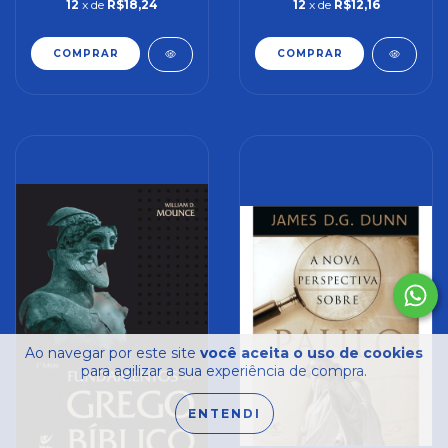
12
x de
R$18,24
12
x de
R$12,16
Ao navegar por este site
você aceita o uso de cookies
para agilizar a sua experiência de compra.
ENTENDI