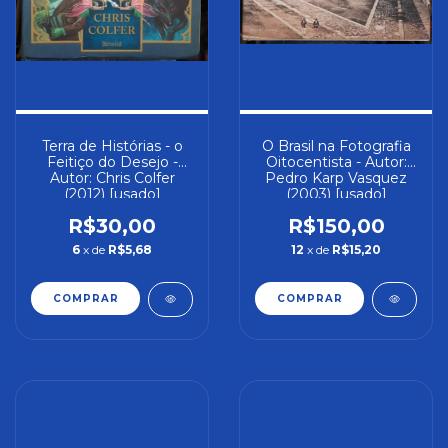
Terra de Histórias - o
O Brasil na Fotografia
Feitiço do Desejo -
Oitocentista - Autor:
Autor: Chris Colfer
Pedro Karp Vasquez
(2012) [usado]
(2003) [usado]
R$30,00
R$150,00
6
x de
R$5,68
12
x de
R$15,20