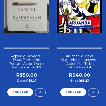
Rápido e Devagar -
Aruanda, o Maior
Duas Formas de
Quilombo do Universo
Pensar - Autor: Daniel
- Autor: Ralf Thibes
Kahneman (2012)
(2021) [usado]
[usado]
R$50,00
R$40,00
12
x de
R$5,07
9
x de
R$5,23