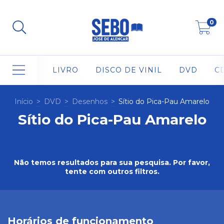
0
LIVRO
DISCO DE VINIL
DVD
C
Início
>
DVD
>
Desenhos
>
Sítio do Pica-Pau Amarelo
Sítio do Pica-Pau Amarelo
Não temos resultados para sua pesquisa. Por favor,
tente com outros filtros.
Horários de funcionamento