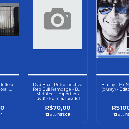
lefield
Dvd Box - Retrospective
Blu-ray - Mr N
ora: .
Red Bull Rampage - Box
(bluray) - Edit
Metálico - Importado
(dvd) - Editora: [usado]
00
R$70,00
R$10
54
12
x de
R$7,09
12
x de
R