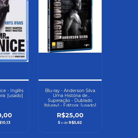
ice - Inglês
Blu-ray - Anderson Silva
ora: [usado]
Uma História de
Superação - Dublado
(bluray) - Editora: [usado]
0,00
R$25,00
$10,13
5
x de
R$5,62