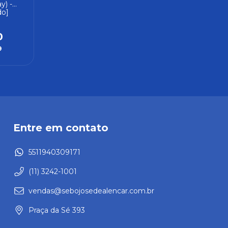
y) -
do]
0
9
Entre em contato
5511940309171
(11) 3242-1001
vendas@sebojosedealencar.com.br
Praça da Sé 393