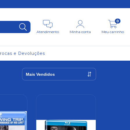
0
Atendimento
Minha conta
Meu carrinho
rocas e Devoluções