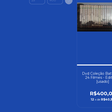
Dvd Coleção Batt
24 Filmes - Edit
[usado]
R$400,
12
x de
R$40,