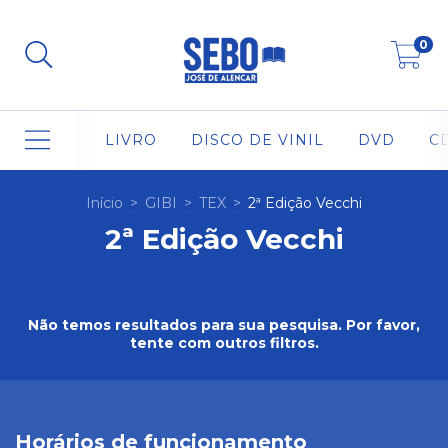
0
LIVRO
DISCO DE VINIL
DVD
C
Início
>
GIBI
>
TEX
>
2ª Edição Vecchi
2ª Edição Vecchi
Não temos resultados para sua pesquisa. Por favor,
tente com outros filtros.
Horários de funcionamento