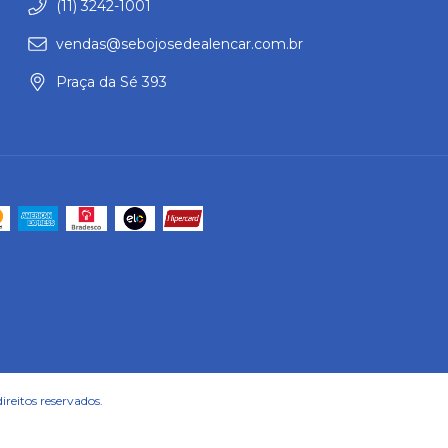
(11) 3242-1001
vendas@sebojosedealencar.com.br
Praça da Sé 393
reitos reservados.