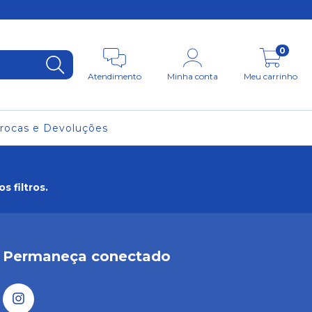
0
Atendimento
Minha conta
Meu carrinho
rocas e Devoluções
 filtros.
Permaneça conectado