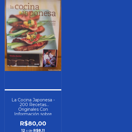
La Cocina Japonesa -
200 Recetas
Originales Con
Información sobre
Ingredientes
R$80,00
Esenciales - Autor:
Kimiko Barber (2005)
12
x de
R$8,11