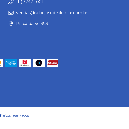
(11) 3242-1001
vendas@sebojosedealencar.com.br
Praça da Sé 393
reitos reservados.