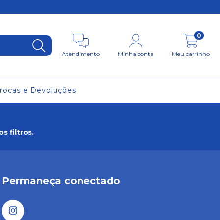
0
Atendimento
Minha conta
Meu carrinho
rocas e Devoluções
 filtros.
Permaneça conectado