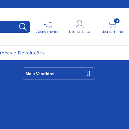
0
Atendimento
Minha conta
Meu carrinho
rocas e Devoluções