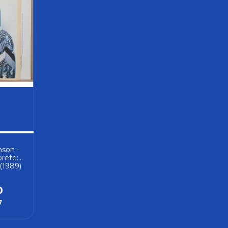
nson -
prete:
(1989)
0
7