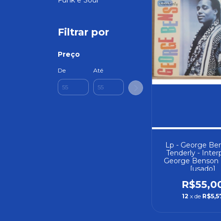
Funk e Soul
Filtrar por
Preço
De
Até
Lp - George Be
Tenderly - Inter
George Benson 
[usado]
R$55,0
12
x de
R$5,5