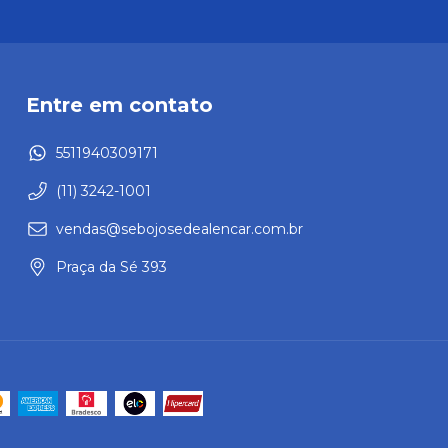
Entre em contato
5511940309171
(11) 3242-1001
vendas@sebojosedealencar.com.br
Praça da Sé 393