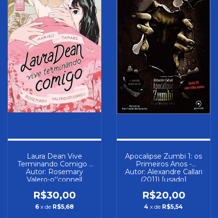
Laura Dean Vive
Apocalipse Zumbi 1: os
Terminando Comigo -
Primeiros Anos -
Autor: Rosemary
Autor: Alexandre Callari
Valero-o''connell
(2011) [usado]
(2020) [seminovo]
R$30,00
R$20,00
6
x de
R$5,68
4
x de
R$5,54