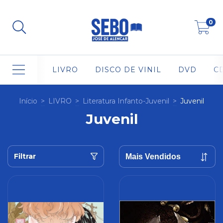
0
LIVRO
DISCO DE VINIL
DVD
C
Início
>
LIVRO
>
Literatura Infanto-Juvenil
>
Juvenil
Juvenil
Filtrar