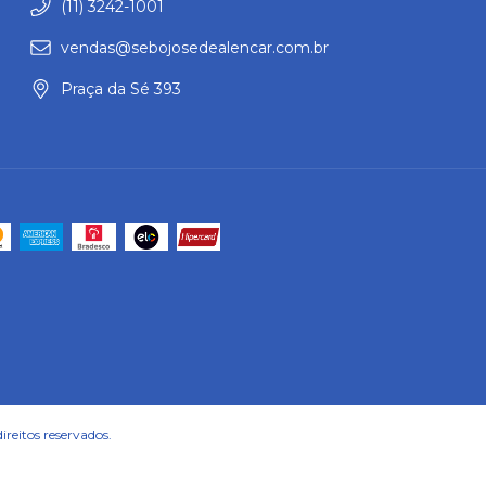
(11) 3242-1001
vendas@sebojosedealencar.com.br
Praça da Sé 393
reitos reservados.