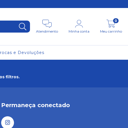
0
Atendimento
Minha conta
Meu carrinho
rocas e Devoluções
 filtros.
Permaneça conectado