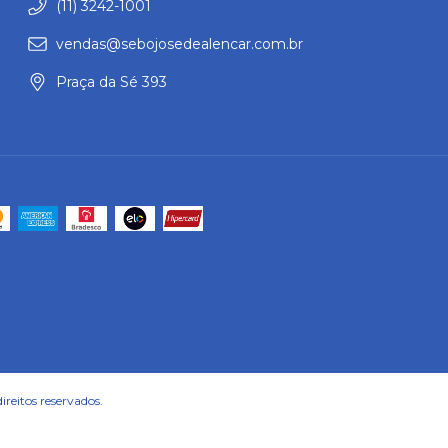
(11) 3242-1001
vendas@sebojosedealencar.com.br
Praça da Sé 393
reitos reservados.