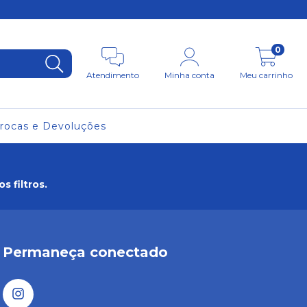
0
Atendimento
Minha conta
Meu carrinho
rocas e Devoluções
 filtros.
Permaneça conectado