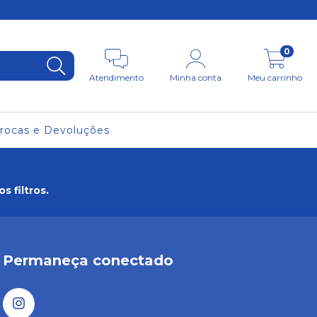
0
Atendimento
Minha conta
Meu carrinho
rocas e Devoluções
 filtros.
Permaneça conectado