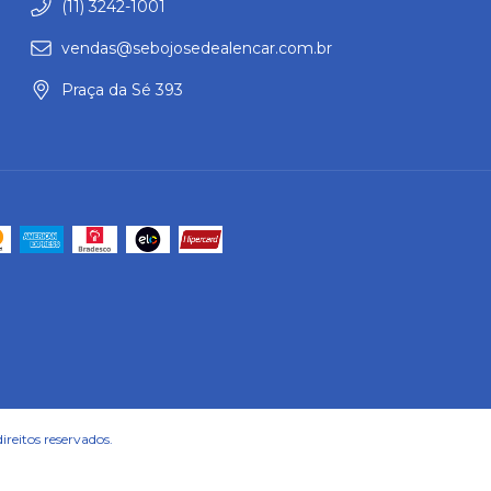
(11) 3242-1001
vendas@sebojosedealencar.com.br
Praça da Sé 393
reitos reservados.