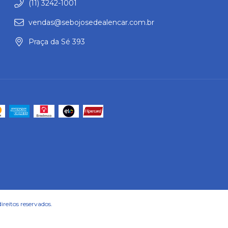
(11) 3242-1001
vendas@sebojosedealencar.com.br
Praça da Sé 393
reitos reservados.