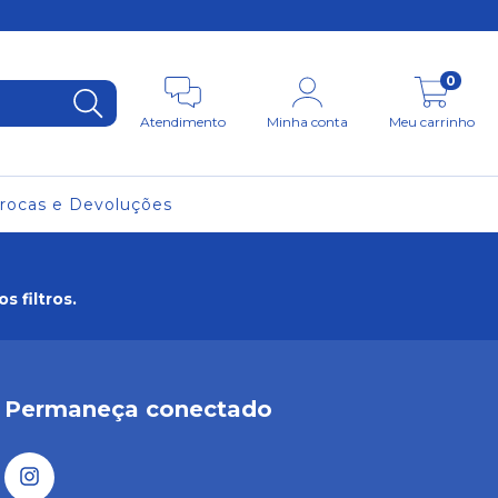
0
Atendimento
Minha conta
Meu carrinho
rocas e Devoluções
 filtros.
Permaneça conectado