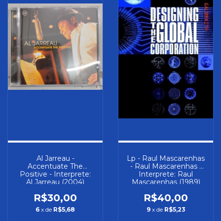
Al Jarreau -
Lp - Raul Mascarenhas
Accentuate The
- Raul Mascarenhas -
Positive - Interprete:
Interprete: Raul
Al Jarreau (2004)
Mascarenhas (1989)
[usado]
[usado]
R$30,00
R$40,00
6
x de
R$5,68
9
x de
R$5,23