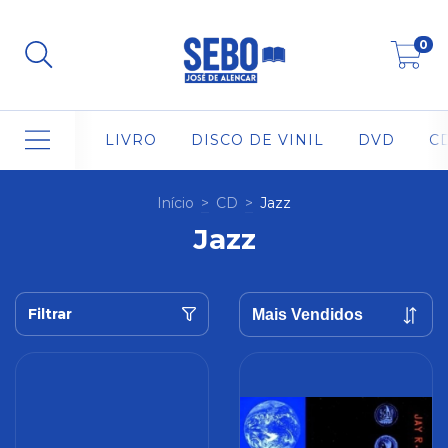
0
LIVRO
DISCO DE VINIL
DVD
C
Início
>
CD
>
Jazz
Jazz
Filtrar