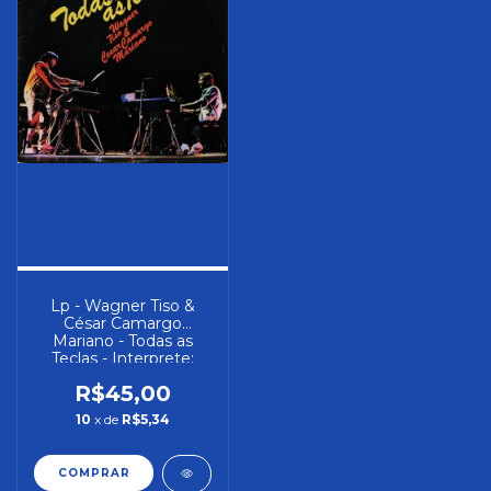
Lp - Wagner Tiso &
César Camargo
Mariano - Todas as
Teclas - Interprete:
Wagner Tiso & César
R$45,00
Camargo Mariano
(1983) [usado]
10
x de
R$5,34