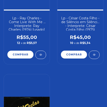
Lp - Ray Charles -
Lp - César Costa Filho -
Come Live With Me -
de Silêncio em Silêncio
Interprete: Ray
- Interprete: César
Charles (1974) [usado]
Costa Filho (1975)
[usado]
R$55,00
R$45,00
12
x de
R$5,57
10
x de
R$5,34