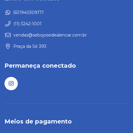
5511940309171
(11) 3242-1001
vendas@sebojosedealencar.com.br
Praça da Sé 393
Permaneça conectado
Meios de pagamento