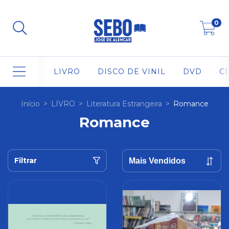
0
LIVRO
DISCO DE VINIL
DVD
C
Início
>
LIVRO
>
Literatura Estrangeira
>
Romance
Romance
Filtrar