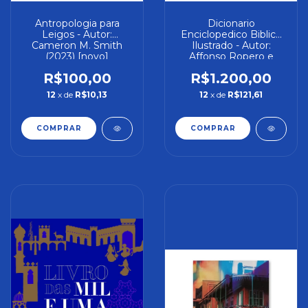
Antropologia para
Dicionario
Leigos - Autor:
Enciclopedico Biblico
Cameron M. Smith
Ilustrado - Autor:
(2023) [novo]
Affonso Ropero e
Outros (2016)
R$100,00
R$1.200,00
[seminovo]
12
x de
R$10,13
12
x de
R$121,61