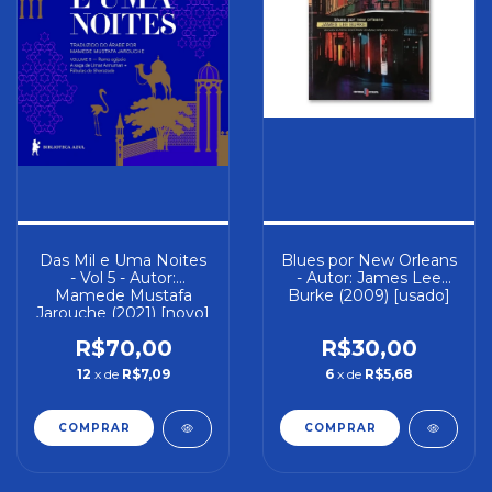
Das Mil e Uma Noites
Blues por New Orleans
- Vol 5 - Autor:
- Autor: James Lee
Mamede Mustafa
Burke (2009) [usado]
Jarouche (2021) [novo]
R$70,00
R$30,00
12
x de
R$7,09
6
x de
R$5,68