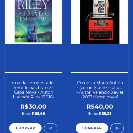
Irma da Tempestade -
Crimes a Moda Antiga
Sete Irmãs Livro 2-
- (crime Scene Fiction)
Capa Nova - Autor:
- Autor: Valencio Xavier
Lucinda Riley (2016)
(2023) [seminovo]
[novo]
R$30,00
R$40,00
6
x de
R$5,68
9
x de
R$5,23