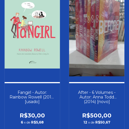
Fangirl - Autor:
After - 6 Volumes -
Rainbow Rowell (2019)
Autor: Anna Todd
[usado]
(2014) [novo]
R$30,00
R$500,00
6
x de
R$5,68
12
x de
R$50,67