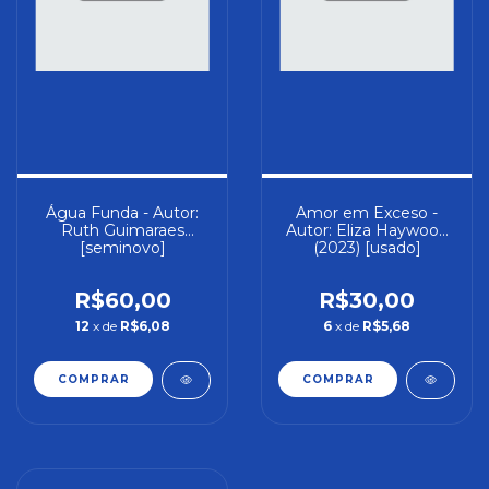
Água Funda - Autor:
Amor em Exceso -
Ruth Guimaraes
Autor: Eliza Haywood
[seminovo]
(2023) [usado]
R$60,00
R$30,00
12
x de
R$6,08
6
x de
R$5,68