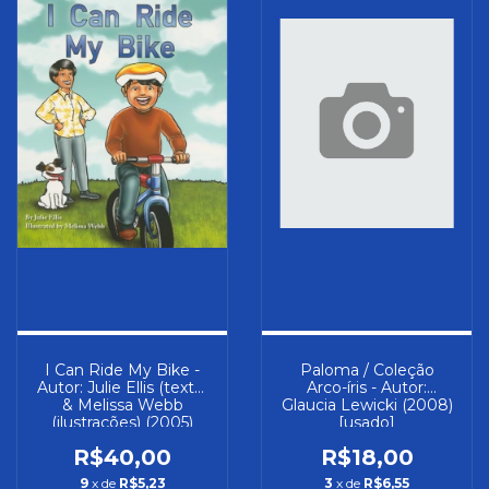
I Can Ride My Bike -
Paloma / Coleção
Autor: Julie Ellis (texto)
Arco-íris - Autor:
& Melissa Webb
Glaucia Lewicki (2008)
(ilustrações) (2005)
[usado]
[usado]
R$40,00
R$18,00
9
x de
R$5,23
3
x de
R$6,55