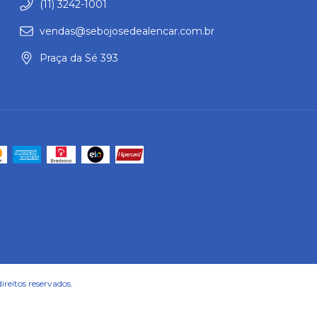
(11) 3242-1001
vendas@sebojosedealencar.com.br
Praça da Sé 393
reitos reservados.