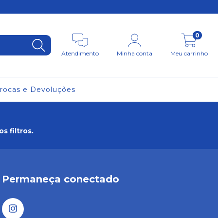
0
Atendimento
Minha conta
Meu carrinho
rocas e Devoluções
 filtros.
Permaneça conectado