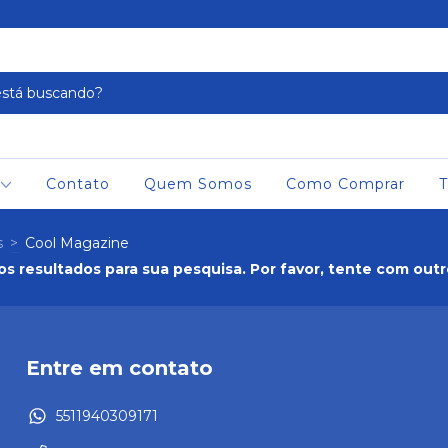
Contato
Quem Somos
Como Comprar
T
s
>
Cool Magazine
s resultados para sua pesquisa. Por favor, tente com outros
Entre em contato
5511940309171