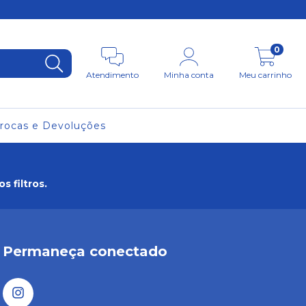
0
Atendimento
Minha conta
Meu carrinho
rocas e Devoluções
 filtros.
Permaneça conectado