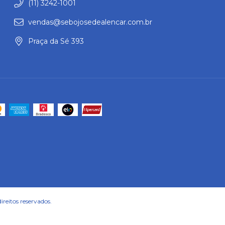
(11) 3242-1001
vendas@sebojosedealencar.com.br
Praça da Sé 393
reitos reservados.